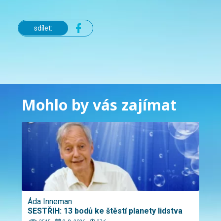
sdílet:
Mohlo by vás zajímat
Áda Inneman
SESTŘIH: 13 bodů ke štěstí planety lidstva