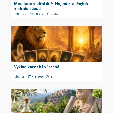
Meditace vnitřní dítě: Hojení zraněných
vnitřních částí
11068
6. 8. 2026
26:36
Výklad karet k Lví bráně
1051
4. 8. 2026
45:4