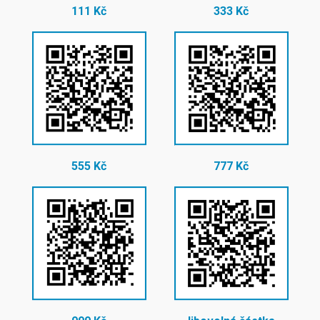
111 Kč
333 Kč
555 Kč
777 Kč