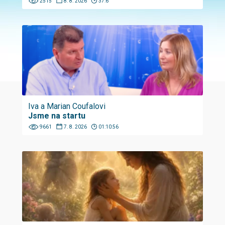
2515
8. 8. 2026
37:6
Iva a Marian Coufalovi
Jsme na startu
9661
7. 8. 2026
01:10:56