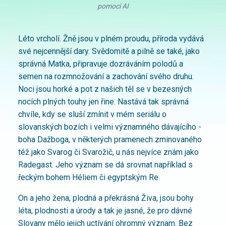
pomocí AI
Léto vrcholí. Žně jsou v plném proudu, příroda vydává
své nejcennější dary. Svědomitě a pilně se také, jako
správná Matka, připravuje dozráváním polodů a
semen na rozmnožování a zachování svého druhu.
Noci jsou horké a pot z našich těl se v bezesných
nocích plných touhy jen řine. Nastává tak správná
chvíle, kdy se sluší zmínit v mém seriálu o
slovanských bozích i velmi významného dávajícího -
boha Dažboga, v některých pramenech zminovaného
též jako Svarog či Svarožič, u nás nejvíce znám jako
Radegast. Jeho význam se dá srovnat například s
řeckým bohem Héliem či egyptským Re.
On a jeho žena, plodná a překrásná Živa, jsou bohy
léta, plodnosti a úrody a tak je jasné, že pro dávné
Slovany mělo jejich uctívání ohromný význam. Bez