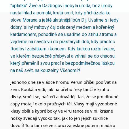
"úplatku" Živě a Dažbogovi nebyla úroda, bez úrody
nastal hlad a pomalá, krutá smrt, kdy přicházela ke
slovu Morana a ještě ukrutnější bůh Dij. Uvařme si tedy
dobrý, silný mátový čaj oslazený medem a kořeněný
kardamonem, pohodlně se usaďme do stínu stromu a
vejděme na návštěvu do prastarých dob, kdy praotec
Rod byl začátkem i koncem. Kdy láskou rozbil vejce,
ve kterém bezpečně přebýval a vrhnul se do chaosu,
který přeměnil svou prací a bezpodmínečnou láskou
na naš svět, na kouzelný Všehomír!
Jednoho dne se vládce hromu Perun přišel podívat na
zem. Kouká a vidí, jak na břehu řeky tančí v kruhu
dívky, smějí se, hašteří a dovádějí tak, že se jim dlouhé
copy motají okolo pružných těl. Vlasy mají vyzdobené
klasy obilí a kypré boky ve víru tance se vlní, krásné
nožky zvedají vysoko tak, jak to jen jejich suknice
dovolí! Tu a tam se ve slunci zaleskne potem mladá a