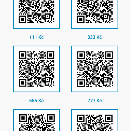
111 Kč
333 Kč
555 Kč
777 Kč