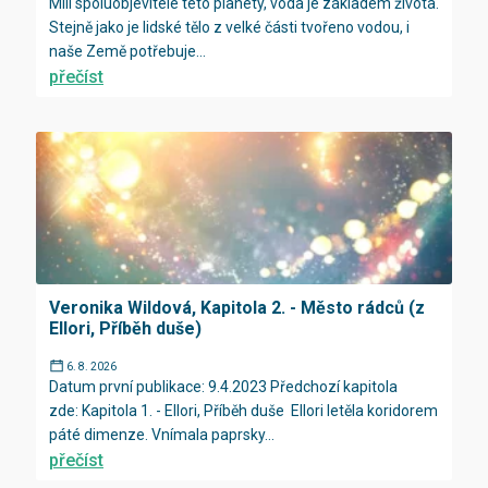
Milí spoluobjevitelé této planety, voda je základem života.
Stejně jako je lidské tělo z velké části tvořeno vodou, i
naše Země potřebuje...
přečíst
Veronika Wildová, Kapitola 2. - Město rádců (z
Ellori, Příběh duše)
6. 8. 2026
Datum první publikace: 9.4.2023 Předchozí kapitola
zde: Kapitola 1. - Ellori, Příběh duše Ellori letěla koridorem
páté dimenze. Vnímala paprsky...
přečíst