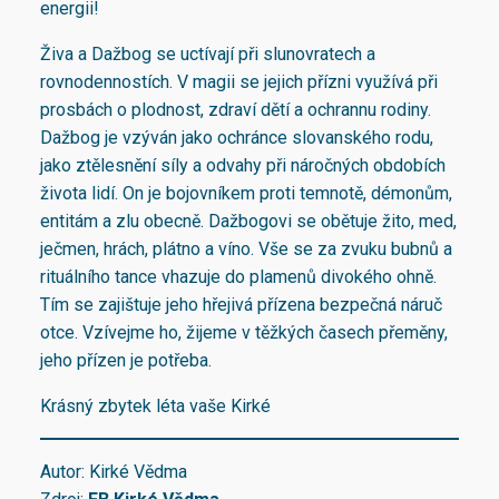
energii!
Živa a Dažbog se uctívají při slunovratech a
rovnodennostích. V magii se jejich přízni využívá při
prosbách o plodnost, zdraví dětí a ochrannu rodiny.
Dažbog je vzýván jako ochránce slovanského rodu,
jako ztělesnění síly a odvahy při náročných obdobích
života lidí. On je bojovníkem proti temnotě, démonům,
entitám a zlu obecně. Dažbogovi se obětuje žito, med,
ječmen, hrách, plátno a víno. Vše se za zvuku bubnů a
rituálního tance vhazuje do plamenů divokého ohně.
Tím se zajištuje jeho hřejivá přízena bezpečná náruč
otce. Vzívejme ho, žijeme v těžkých časech přeměny,
jeho přízen je potřeba.
Krásný zbytek léta vaše Kirké
Autor: Kirké Vědma