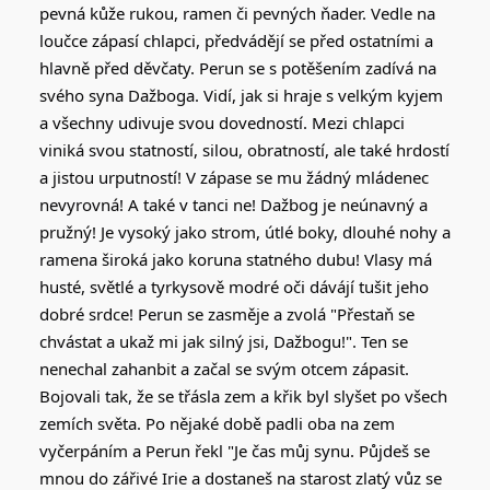
pevná kůže rukou, ramen či pevných ňader. Vedle na
loučce zápasí chlapci, předvádějí se před ostatními a
hlavně před děvčaty. Perun se s potěšením zadívá na
svého syna Dažboga. Vidí, jak si hraje s velkým kyjem
a všechny udivuje svou dovedností. Mezi chlapci
viniká svou statností, silou, obratností, ale také hrdostí
a jistou urputností! V zápase se mu žádný mládenec
nevyrovná! A také v tanci ne! Dažbog je neúnavný a
pružný! Je vysoký jako strom, útlé boky, dlouhé nohy a
ramena široká jako koruna statného dubu! Vlasy má
husté, světlé a tyrkysově modré oči dávájí tušit jeho
dobré srdce! Perun se zasměje a zvolá "Přestaň se
chvástat a ukaž mi jak silný jsi, Dažbogu!". Ten se
nenechal zahanbit a začal se svým otcem zápasit.
Bojovali tak, že se třásla zem a křik byl slyšet po všech
zemích světa. Po nějaké době padli oba na zem
vyčerpáním a Perun řekl "Je čas můj synu. Půjdeš se
mnou do zářivé Irie a dostaneš na starost zlatý vůz se