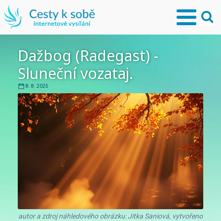
Dažbog (Radegast) -
Sluneční vozataj.
8. 8. 2025
autor a zdroj náhledového obrázku: Jitka Saniová, vytvořeno