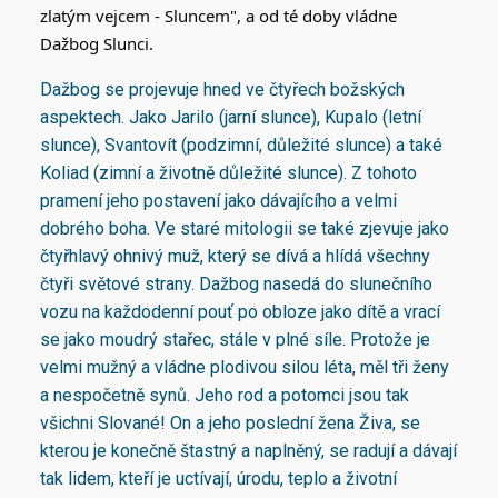
zlatým vejcem - Sluncem", a od té doby vládne
Dažbog Slunci.
Dažbog se projevuje hned ve čtyřech božských
aspektech. Jako Jarilo (jarní slunce), Kupalo (letní
slunce), Svantovít (podzimní, důležité slunce) a také
Koliad (zimní a životně důležité slunce). Z tohoto
pramení jeho postavení jako dávajícího a velmi
dobrého boha. Ve staré mitologii se také zjevuje jako
čtyřhlavý ohnivý muž, který se dívá a hlídá všechny
čtyři světové strany. Dažbog nasedá do slunečního
vozu na každodenní pouť po obloze jako dítě a vrací
se jako moudrý stařec, stále v plné síle. Protože je
velmi mužný a vládne plodivou silou léta, měl tři ženy
a nespočetně synů. Jeho rod a potomci jsou tak
všichni Slované! On a jeho poslední žena Živa, se
kterou je konečně štastný a naplněný, se radují a dávají
tak lidem, kteří je uctívají, úrodu, teplo a životní