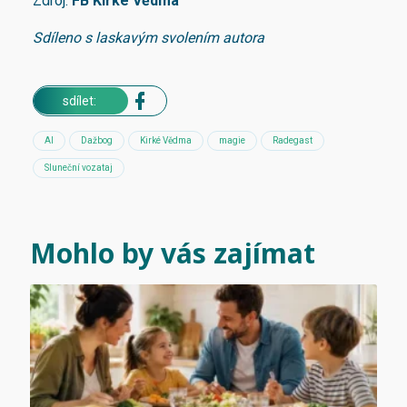
Zdroj:
FB Kirké Vědma
Sdíleno s laskavým svolením autora
sdílet:
AI
Dažbog
Kirké Vědma
magie
Radegast
Sluneční vozataj
Mohlo by vás zajímat