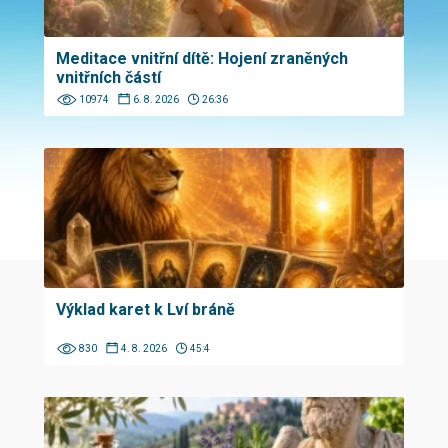
Meditace vnitřní dítě: Hojení zraněných
vnitřních částí
10974
6. 8. 2026
26:36
Výklad karet k Lví bráně
830
4. 8. 2026
45:4