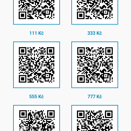
111 Kč
333 Kč
555 Kč
777 Kč