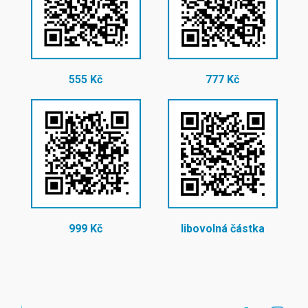
555 Kč
777 Kč
999 Kč
libovolná částka