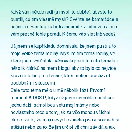
Když vám někdo radí (a myslí to dobře), abyste to
pustili, co tím vlastně myslí? Svěříte se kamarádce s
něčím, co vás trápí a bolí a neumíte z toho ven a ona
vám přesně tohle poradí. K čemu vás vlastně vede?
Já jsem se kupříkladu domnívala, že jsem pustila to
moje velké téma rodiny. Myslím tím téma rodiny, ve
které jsem vyrůstala. Věnovala jsem tomuto tématu i
několik článků na mém blogu, aby to bylo co nejvíce
srozumitelné pro čtenáře, kteří mohou procházet
podobnými situacemi.
Celé toto téma mělo u mě několik fází. Prvotní
moment A DOST!, když už jsem nemohla snést ani
jednu další samolibou větu mojí mámy nebo
nevlastního otce o tom, jak za vše mohou všichni
okolo: za to, že mají nevychovaného psa a sousedi si
stěžují nebo za to, že jim určitě všichni závidí…a tak