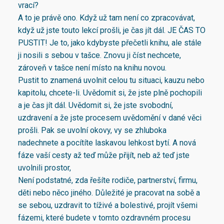
vrací?
A to je právě ono. Když už tam není co zpracovávat,
když už jste touto lekcí prošli, je čas jít dál. JE ČAS TO
PUSTIT! Je to, jako kdybyste přečetli knihu, ale stále
ji nosili s sebou v tašce. Znovu ji číst nechcete,
zároveň v tašce není místo na knihu novou.
Pustit to znamená uvolnit celou tu situaci, kauzu nebo
kapitolu, chcete-li. Uvědomit si, že jste plně pochopili
a je čas jít dál. Uvědomit si, že jste svobodní,
uzdravení a že jste procesem uvědomění v dané věci
prošli. Pak se uvolní okovy, vy se zhluboka
nadechnete a pocítíte laskavou lehkost bytí. A nová
fáze vaší cesty až teď může přijít, neb až teď jste
uvolnili prostor,
Není podstatné, zda řešíte rodiče, partnerství, firmu,
děti nebo něco jiného. Důležité je pracovat na sobě a
se sebou, uzdravit to tíživé a bolestivé, projít všemi
fázemi, které budete v tomto ozdravném procesu