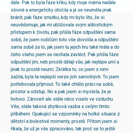
dále. Pak to byla fáze křiku, kdy moje máma nadále
slovně a energeticky útočila a já se neuměla jinak
bránit, pak fáze smutku, kdy mi bylo líto, že si
neuvědomuje, jak mi ubližovala svým alibistickým
přístupem k životu, pak přišla fáze odpuštění sama
sobě, že jsem rodičům toto vše dovolila a odpuštění
sama sobě za to, jak jsem tu jejich hru také hrála a do
čeho všeho jsem se nechala zavléct. Pak přišla fáze
odpuštění jim, neb prostě dělají vše, jak nejlépe umí a
jinak to prostě neumí. Zkrátka to, co jsem s nimi
zažila, byla ta nejlepší verze jich samotných. To jsem
potřebovala přijmout. To také chtělo práci na sobě,
prostor a odstup. No a pak jsem si myslela, že je
hotovo. Zároveň ale stále něco viselo ve vzduchu.
Víte, stále taková zbytková vazba s celým tímto
příběhem. Opakující se vzpomínky na hořké situace z
dětství a bolestivé momenty, prostě. Přitom jsem si
říkala, že už je vše zpracováno, tak proč se to ještě