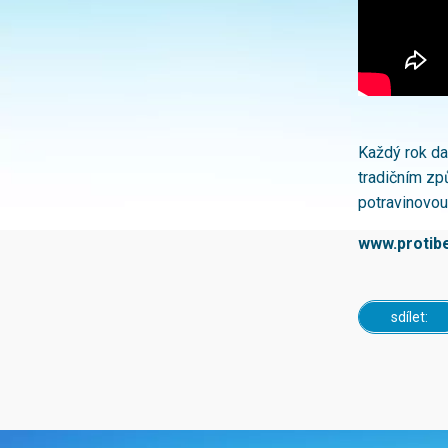
Každý rok da
tradičním způ
potravinovou
www.protibe
sdílet: