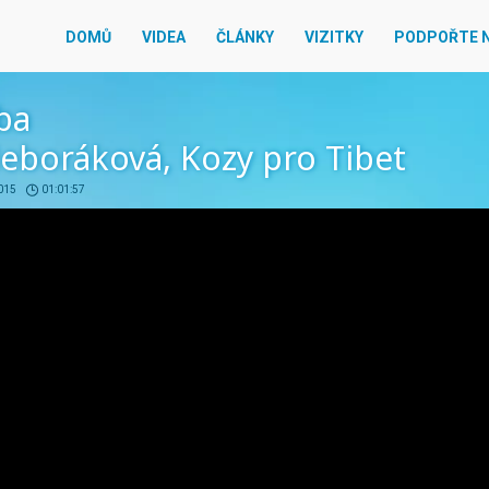
DOMŮ
VIDEA
ČLÁNKY
VIZITKY
PODPOŘTE 
ba
eboráková, Kozy pro Tibet
2015
01:01:57