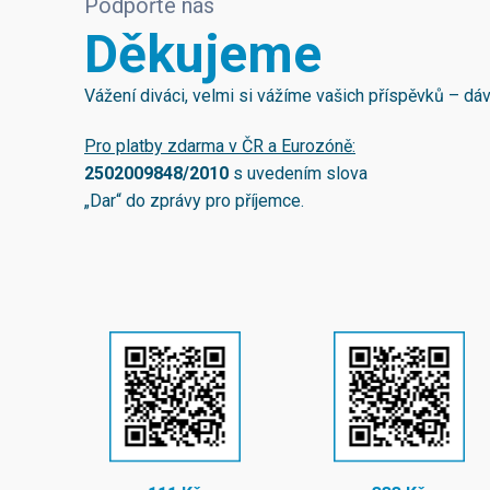
Podpořte nás
Děkujeme
Vážení diváci, velmi si vážíme vašich příspěvků – d
Pro platby zdarma v ČR a Eurozóně:
2502009848/2010
s uvedením slova
„Dar“ do zprávy pro příjemce.