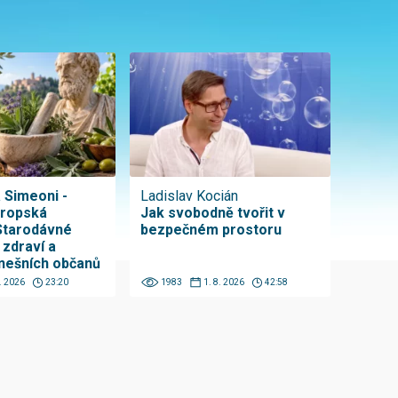
a Simeoni -
Ladislav Kocián
vropská
Jak svobodně tvořit v
Starodávné
bezpečném prostoru
 zdraví a
nešních občanů
8. 2026
23:20
1983
1. 8. 2026
42:58