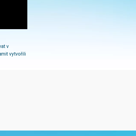
at v
mit vytvořili