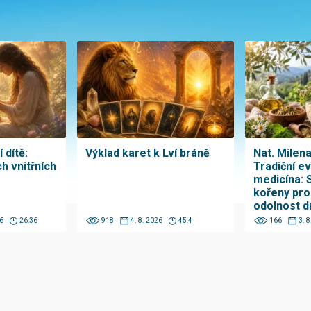
 dítě:
Výklad karet k Lví bráně
Nat. Milen
h vnitřních
Tradiční e
medicína: 
kořeny pro
odolnost d
6
26:36
918
4. 8. 2026
45:4
166
3. 