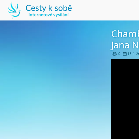
Cham
Jana N
0
16. 1. 