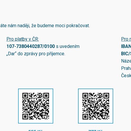
áváte nám naději, že budeme moci pokračovat.
Pro platby v ČR:
Pro 
107-7380440287/0100
s uvedením
IBA
„Dar“ do zprávy pro příjemce.
BIC
Náze
Prah
Česk