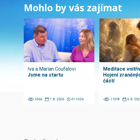
Mohlo by vás zajímat
Iva a Marian Coufalovi
Meditace vnitřní
Jsme na startu
Hojení zraněnýc
částí
3366
7. 8. 2026
01:10:56
11018
6. 8. 202