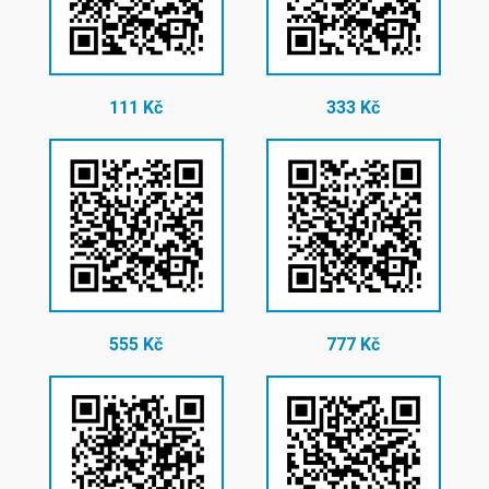
111 Kč
333 Kč
555 Kč
777 Kč