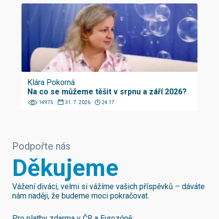
Klára Pokorná
Na co se můžeme těšit v srpnu a září 2026?
14975
31. 7. 2026
24:17
Podpořte nás
Děkujeme
Vážení diváci, velmi si vážíme vašich příspěvků – dáváte
nám naději, že budeme moci pokračovat.
Pro platby zdarma v ČR a Eurozóně: