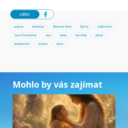
sdílet:
angína
borelióza
Břetislav Nový
Byliny
čištění krve
Jana Provázková
Jaro
kašel
neuritidy
plevel
poradenství
průjem
rýma
Mohlo by vás zajímat