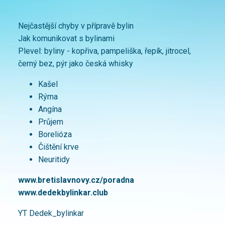
Nejčastější chyby v přípravě bylin
Jak komunikovat s bylinami
Plevel: byliny - kopřiva, pampeliška, řepík, jitrocel,
černý bez, pýr jako česká whisky
Kašel
Rýma
Angína
Průjem
Borelióza
Čištění krve
Neuritidy
www.bretislavnovy.cz/poradna
www.dedekbylinkar.club
YT Dedek_bylinkar