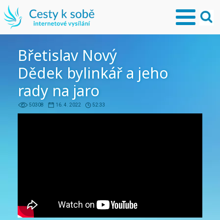
Břetislav Nový
Dědek bylinkář a jeho
rady na jaro
50308
16. 4. 2022
52:33