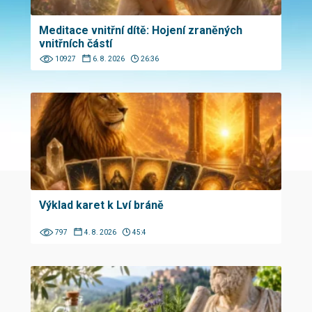
Meditace vnitřní dítě: Hojení zraněných
vnitřních částí
10927
6. 8. 2026
26:36
Výklad karet k Lví bráně
797
4. 8. 2026
45:4