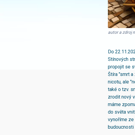
autor a zdroj 
Do 22.11.202
Stínových st
propojit se 
Štíra "smrt 
nicotu, ale "
také o tzv. 
zrodit nový 
máme zpomali
do světa vni
vynoříme ze 
budoucnosti