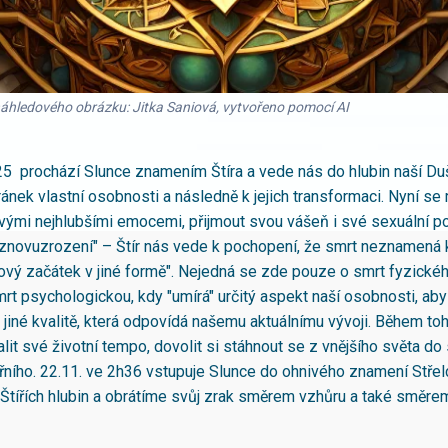
náhledového obrázku: Jitka Saniová, vytvořeno pomocí AI
5 prochází Slunce znamením Štíra a vede nás do hlubin naší Duše
ránek vlastní osobnosti a následně k jejich transformaci. Nyní s
svými nejhlubšími emocemi, přijmout svou vášeň i své sexuální p
a znovuzrození" – Štír nás vede k pochopení, že smrt neznamená
nový začátek v jiné formě". Nejedná se zde pouze o smrt fyzického
smrt psychologickou, kdy "umírá" určitý aspekt naší osobnosti, ab
v jiné kvalitě, která odpovídá našemu aktuálnímu vývoji. Během t
t své životní tempo, dovolit si stáhnout se z vnějšího světa do
třního. 22.11. ve 2h36 vstupuje Slunce do ohnivého znamení Stře
Štířích hlubin a obrátíme svůj zrak směrem vzhůru a také směre