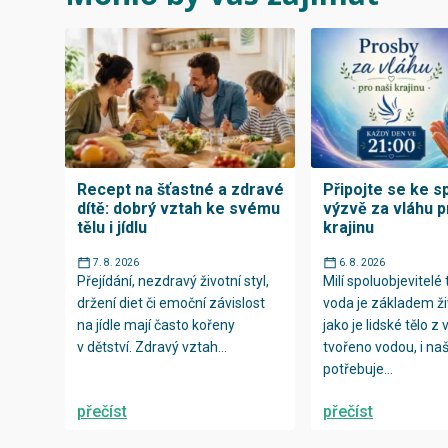
Recept na šťastné a zdravé
Připojte se ke s
dítě: dobrý vztah ke svému
výzvě za vláhu p
tělu i jídlu
krajinu
7. 8. 2026
6. 8. 2026
Přejídání, nezdravý životní styl,
Milí spoluobjevitelé 
držení diet či emoční závislost
voda je základem ži
na jídle mají často kořeny
jako je lidské tělo z 
v dětství. Zdravý vztah...
tvořeno vodou, i n
potřebuje...
přečíst
přečíst