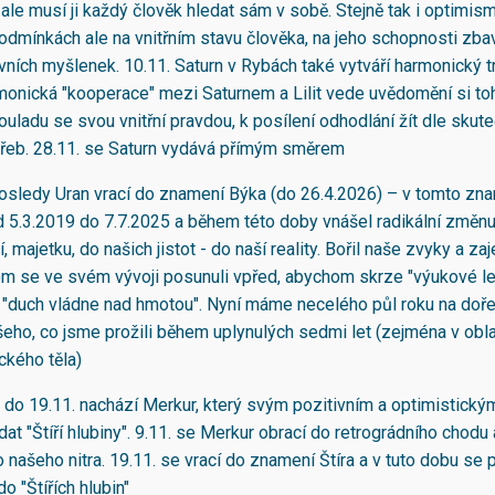
ale musí ji každý člověk hledat sám v sobě. Stejně tak i optimis
podmínkách ale na vnitřním stavu člověka, na jeho schopnosti zba
ních myšlenek. 10.11. Saturn v Rybách také vytváří harmonický tri
rmonická "kooperace" mezi Saturnem a Lilit vede uvědomění si to
ouladu se svou vnitřní pravdou, k posílení odhodlání žít dle skut
třeb. 28.11. se Saturn vydává přímým směrem
osledy Uran vrací do znamení Býka (do 26.4.2026) – v tomto zn
 5.3.2019 do 7.7.2025 a během této doby vnášel radikální změnu
í, majetku, do našich jistot - do naší reality. Bořil naše zvyky a zaj
m se ve svém vývoji posunuli vpřed, abychom skrze "výukové l
e "duch vládne nad hmotou". Nyní máme necelého půl roku na doře
eho, co jsme prožili během uplynulých sedmi let (zejména v obla
ického těla)
e do 19.11. nachází Merkur, který svým pozitivním a optimistick
t "Štíří hlubiny". 9.11. se Merkur obrací do retrográdního chodu
 našeho nitra. 19.11. se vrací do znamení Štíra a v tuto dobu se
do "Štířích hlubin"