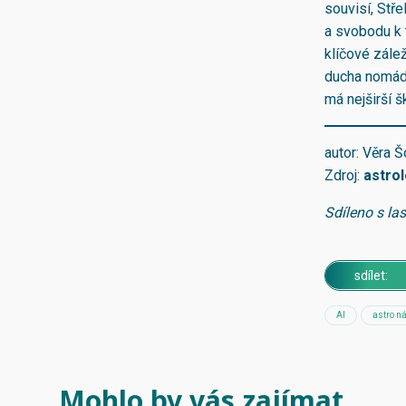
souvisí, Stře
a svobodu k 
klíčové zálež
ducha nomáds
má nejširší š
autor: Věra 
Zdroj:
astro
Sdíleno s la
sdílet:
AI
astro n
Mohlo by vás zajímat