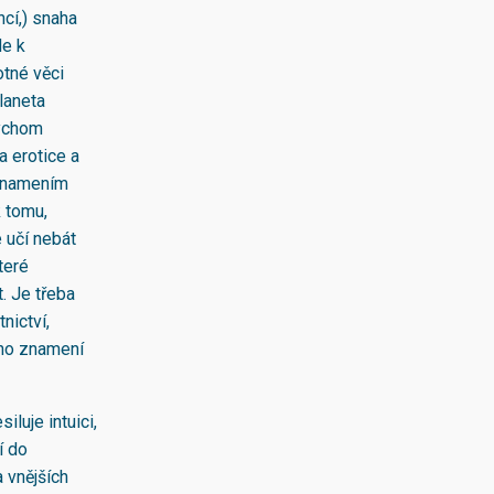
ncí,) snaha
de k
otné věci
laneta
bychom
a erotice a
 znamením
k tomu,
 učí nebát
teré
. Je třeba
nictví,
ého znamení
iluje intuici,
í do
 vnějších