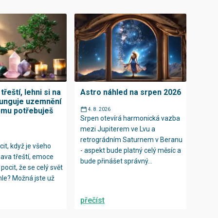
třeští, lehni si na
Astro náhled na srpen 2026
funguje uzemnění
ěmu potřebuješ
4. 8. 2026
Srpen otevírá harmonická vazba
mezi Jupiterem ve Lvu a
retrográdním Saturnem v Beranu
it, když je všeho
- aspekt bude platný celý měsíc a
ava třeští, emoce
bude přinášet správný...
pocit, že se celý svět
ychle? Možná jste už
přečíst