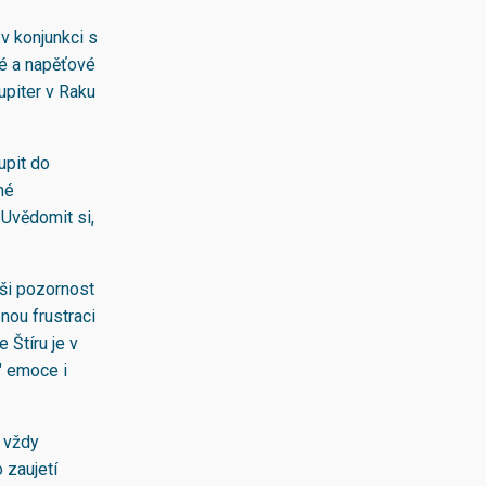
v konjunkci s
ké a napěťové
upiter v Raku
upit do
né
 Uvědomit si,
aši pozornost
enou frustraci
 Štíru je v
" emoce i
e vždy
 zaujetí