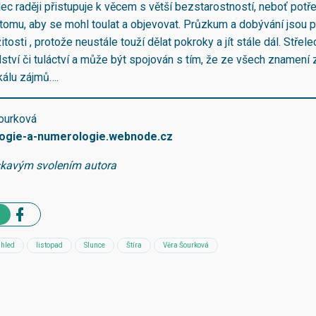
lec raději přistupuje k věcem s větší bezstarostností, neboť potř
tomu, aby se mohl toulat a objevovat. Průzkum a dobývání jsou p
itosti , protože neustále touží dělat pokroky a jít stále dál. Stře
tví či tuláctví a může být spojován s tím, že ze všech znamení 
kálu zájmů….
Šourková
logie-a-numerologie.webnode.cz
skavým svolením autora
áhled
listopad
Slunce
Štíra
Věra Šourková