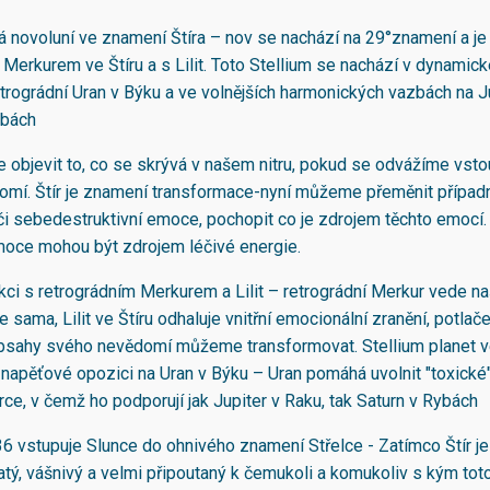
á novoluní ve znamení Štíra – nov se nachází na 29°znamení a je 
 Merkurem ve Štíru a s Lilit. Toto Stellium se nachází v dynamic
etrográdní Uran v Býku a ve volnějších harmonických vazbách na J
ybách
objevit to, co se skrývá v našem nitru, pokud se odvážíme vsto
mí. Štír je znamení transformace-nyní můžeme přeměnit případ
 či sebedestruktivní emoce, pochopit co je zdrojem těchto emocí.
oce mohou být zdrojem léčivé energie.
kci s retrográdním Merkurem a Lilit – retrográdní Merkur vede n
e sama, Lilit ve Štíru odhaluje vnitřní emocionální zranění, potlač
obsahy svého nevědomí můžeme transformovat. Stellium planet ve
napěťové opozici na Uran v Býku – Uran pomáhá uvolnit "toxické
rce, v čemž ho podporují jak Jupiter v Raku, tak Saturn v Rybách
36 vstupuje Slunce do ohnivého znamení Střelce - Zatímco Štír j
atý, vášnivý a velmi připoutaný k čemukoli a komukoliv s kým toto