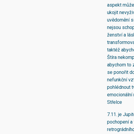
aspekt může p
ukojit nevyž
uvědomění si
nejsou schop
ženství a lá
transformova
taktéž abych
Štíra nekomp
abychom to z
se ponořit d
nefunkční vz
pohlédnout tv
emocionální 
Střelce
7.11. je Jupi
pochopení a 
retrográdníh