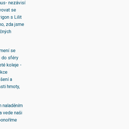
mus- nezávisí
vovat se
gon s Lilit
ho, zda jsme
ečných
amení se
 do sféry
eté koleje -
ekce
šení a
sti hmoty,
ým naladěním
 a vede naši
 ponoříme