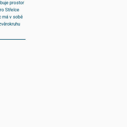
ebuje prostor
ro Střelce
lec má v sobě
zvěrokruhu