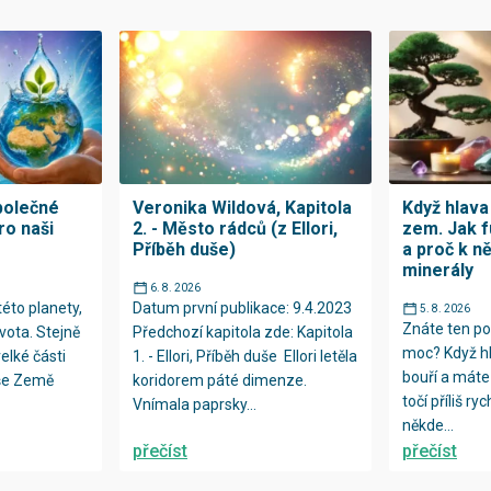
polečné
Veronika Wildová, Kapitola
Když hlava 
ro naši
2. - Město rádců (z Ellori,
zem. Jak 
Příběh duše)
a proč k n
minerály
6. 8. 2026
této planety,
Datum první publikace: 9.4.2023
5. 8. 2026
Znáte ten poc
vota. Stejně
Předchozí kapitola zde: Kapitola
moc? Když hl
velké části
1. - Ellori, Příběh duše Ellori letěla
bouří a máte 
aše Země
koridorem páté dimenze.
točí příliš r
Vnímala paprsky...
někde...
přečíst
přečíst