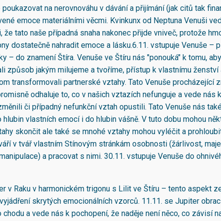
oukazovat na nerovnováhu v dávání a přijímání (jak citů tak fina
ivené emoce materiálními věcmi. Kvinkunx od Neptuna Venuši ve
, že tato naše případná snaha nakonec přijde vniveč, protože hm
ny dostatečně nahradit emoce a lásku.6.11. vstupuje Venuše – p
sky – do znamení Štíra. Venuše ve Štíru nás "ponouká" k tomu, a
li způsob jakým milujeme a tvoříme, přístup k vlastnímu ženství 
om transformovali partnerské vztahy. Tato Venuše procházející
romisně odhaluje to, co v našich vztazích nefunguje a vede nás 
měnili či případný nefunkční vztah opustili. Tato Venuše nás také
o hlubin vlastních emocí i do hlubin vášně. V tuto dobu mohou něk
tahy skončit ale také se mnohé vztahy mohou vyléčit a prohloubit
áří v tvář vlastním Stínovým stránkám osobnosti (žárlivost, majet
manipulace) a pracovat s nimi. 30.11. vstupuje Venuše do ohniv
ter v Raku v harmonickém trigonu s Lilit ve Štíru – tento aspekt zes
vyjádření skrytých emocionálních vzorců. 11.11. se Jupiter obrac
o chodu a vede nás k pochopení, že naděje není něco, co závisí na