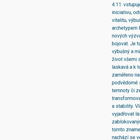
4.11. vstupu
iniciativu, 
vitalitu, výb
archetypem B
nových výzvá
bojovat. Je t
výbušný a mů
život všemi s
laskavá a k t
zaměřeno na 
podvědomé st
temnoty či z
transformovat
a stability.
vyjadřovat l
zablokovaným
tomto znamen
nachází se v