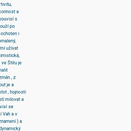
ivitu,
ýkonnost a
souvisí s
touží po
 ochoten i
eomalený,
mí užívat
imistická,
 ve Štíru je
alit
změn , z
ut je a
tot , hojnosti
tí milovat a
visí se
 Vah a v
znamení ) a
 dynamický