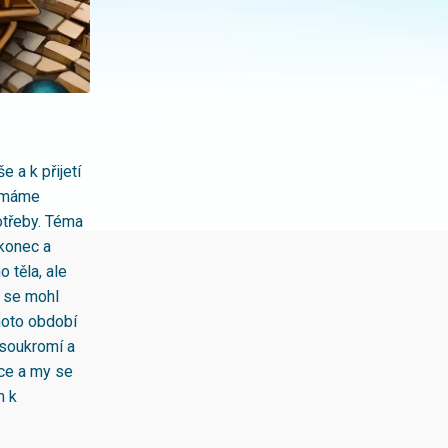
 a k přijetí
e máme
otřeby. Téma
 konec a
 těla, ale
y se mohl
ohoto období
 soukromí a
lce a my se
m k