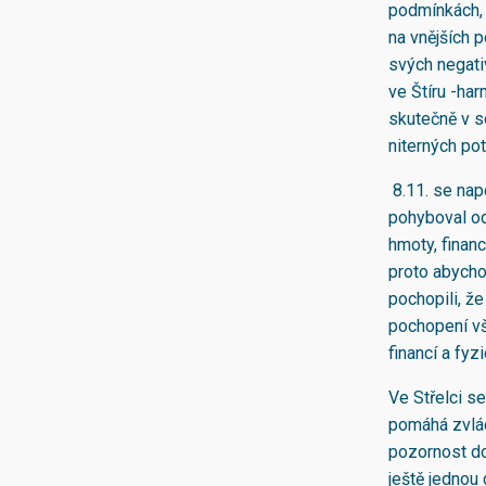
podmínkách, 
na vnějších 
svých negativ
ve Štíru -ha
skutečně v s
niterných po
8.11. se nap
pohyboval od
hmoty, financ
proto abycho
pochopili, ž
pochopení vš
financí a fyz
Ve Střelci s
pomáhá zvláda
pozornost do
ještě jednou 