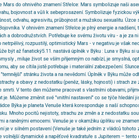
je Mars do ohnivého znamení Střelce: Mars symbolizuje naši asert
odvahu, bojovnost a vůli k sebeprosazení. Symbolizuje fyzickou v
ušnost, odvahu, agresivitu, průbojnost a mužskou sexualitu. Úzce 
ojovníka. V ohnivém znamení Střelce je plný energie a nadšení, 
ch a dobrodružstvích. Potřebuje ke svému životu víru - a je za ni
o netrpělivý, rozpustilý, optimistický Mars - v negativu je však n
že být až fanatický5.11. nastává úplněk v Býku : Luna v Býku si u
mysly , miluje život se vším příjemným co nabízí, je smyslná, opt
omu, aby se cítila jistě potřebuje i materiální zabezpečení. Slunce
"temnější" stránku života a na nevědomí. Úplněk v Býku může odh
rachy a obavy z nedostatku (peněz, lásky, hojnosti) i strach ze 
e smrti. V tento den můžeme pracovat s vlastními obavami, přijmo
 je. Můžeme změnit své "vnitřní nastavení" co se týče hledání jis
 Vládce Býka je planeta Venuše která koresponduje s naší schopnos
ásku. Mnoho pocitů nejistoty, strachu ze změn a z nedostatku sou
i a raněnými emocemi. Venuše je v okamžiku úplňku ve znamení
í je v silném postavení (Venuše je také jedním z vládců tohoto 
e volnější dynamické a napěťové kvadratuře s Jupiterem – tento