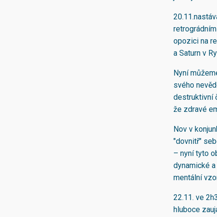
20.11.nastáv
retrográdním
opozici na r
a Saturn v R
Nyní můžeme 
svého nevědo
destruktivní
že zdravé em
Nov v konjun
"dovnitř" seb
– nyní tyto 
dynamické a 
mentální vzo
22.11. ve 2h
hluboce zauj