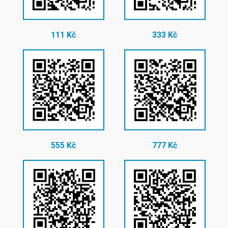
111 Kč
333 Kč
555 Kč
777 Kč