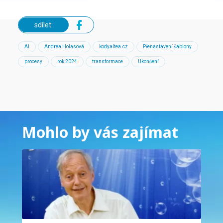
sdílet:
AI
Andrea Holasová
kodyaltea.cz
Přenastavení šablony
procesy
rok 2024
transformace
Ukončení
Mohlo by vás zajímat