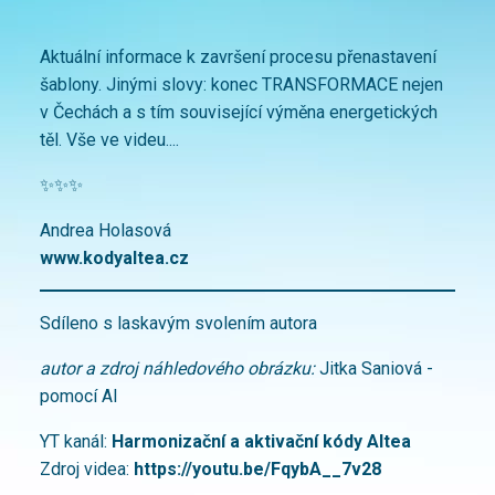
Aktuální informace k završení procesu přenastavení
šablony. Jinými slovy: konec TRANSFORMACE nejen
v Čechách a s tím související výměna energetických
těl. Vše ve videu....
✨✨✨
Andrea Holasová
www.kodyaltea.cz
Sdíleno s laskavým svolením autora
autor a zdroj náhledového obrázku:
Jitka Saniová -
pomocí AI
YT kanál:
Harmonizační a aktivační kódy Altea
Zdroj videa:
https://youtu.be/FqybA__7v28