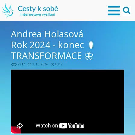
Andrea Holasová
Rok 2024 - konec 🐛
TRANSFORMACE 🦋
7917
1. 10. 2024
40:17