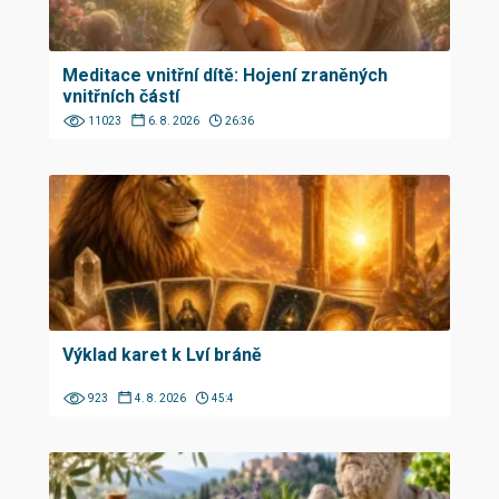
Meditace vnitřní dítě: Hojení zraněných
vnitřních částí
11023
6. 8. 2026
26:36
Výklad karet k Lví bráně
923
4. 8. 2026
45:4