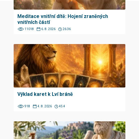
Meditace vnitřní dítě: Hojení zraněných
vnitřních částí
11018
6. 8. 2026
26:36
Výklad karet k Lví bráně
918
4. 8. 2026
45:4