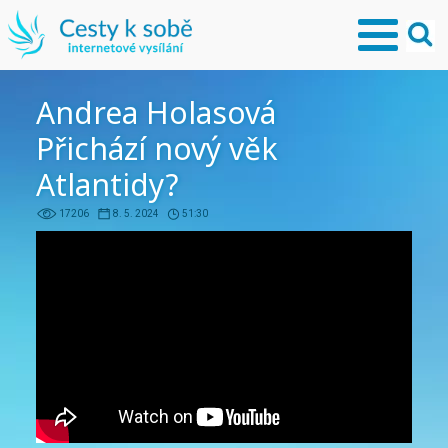
Andrea Holasová
Přichází nový věk
Atlantidy?
17206
8. 5. 2024
51:30