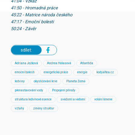
41:04 - Vzkaz
41:50 - Hromadná práce
45:22 - Matrice národa českého
47:17 - Emoční bolesti
50:24 - Závěr
sdílet:
Adriana Ježková
Andrea Holasová
Atlantida
emoční bolesti
energetická práce
energie
kodyaltea.cz
ledviny
okysličování krve
Planeta Země
přenastavování vody
Propojení přírody
struktura ledvinové esence
svědomí a vědomí
volání kmene
vztahy
změny struktur