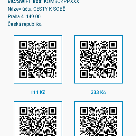
BIC/SWIFT kód:
KOMBCZPPXXX
Název účtu: CESTY K SOBĚ
Praha 4, 149 00
Česká republika
111 Kč
333 Kč