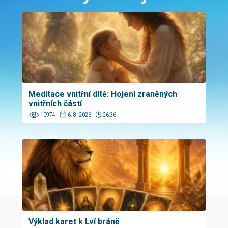
Meditace vnitřní dítě: Hojení zraněných
vnitřních částí
10974
6. 8. 2026
26:36
Výklad karet k Lví bráně