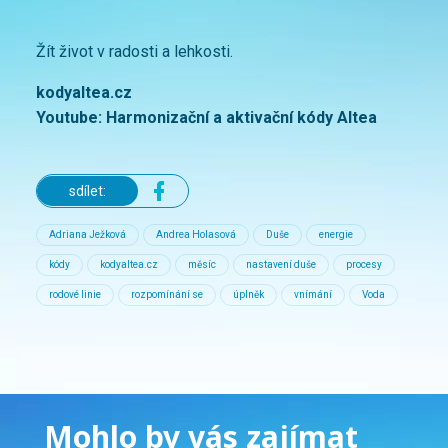
Žít život v radosti a lehkosti.
kodyaltea.cz
Youtube:
Harmonizační a aktivační kódy Altea
sdílet:
Adriana Ježková
Andrea Holasová
Duše
energie
kódy
kodyaltea.cz
měsíc
nastavení duše
procesy
rodové linie
rozpomínání se
úplněk
vnímání
Voda
Mohlo by vás zajímat