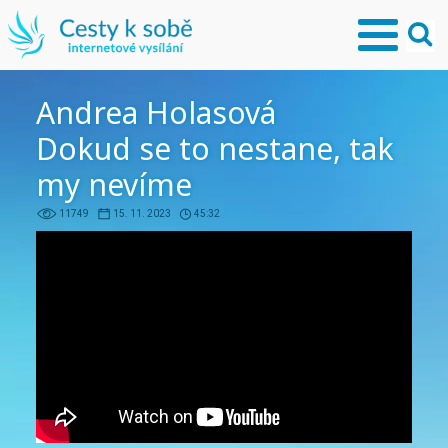
Andrea Holasová
Dokud se to nestane, tak
my nevíme
11749
15. 11. 2023
45:32