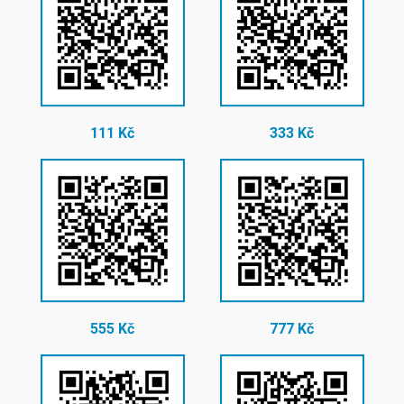
111 Kč
333 Kč
555 Kč
777 Kč