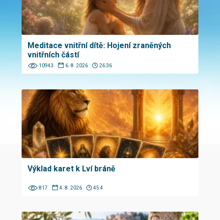
Meditace vnitřní dítě: Hojení zraněných
vnitřních částí
10943
6. 8. 2026
26:36
Výklad karet k Lví bráně
817
4. 8. 2026
45:4