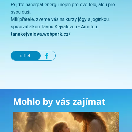
Přijďte načerpat energii nejen pro své tělo, ale i pro
svou duši.
Milí přátelé, zveme vás na kurzy jógy s jogínkou,
spisovatelkou Táňou Kejvalovou - Amritou.
tanakejvalova.webpark.cz/
sdílet:
Mohlo by vás zajímat