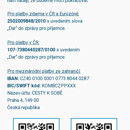
nám naději, že budeme moci pokračovat.
Pro platby zdarma v ČR a Eurozóně:
2502009848/2010
s uvedením slova
„Dar“ do zprávy pro příjemce.
Pro platby v ČR:
107-7380440287/0100
s uvedením
„Dar“ do zprávy pro příjemce.
Pro mezinárodní platby ze zahraničí:
IBAN:
CZ40 0100 0001 0773 8044 0287
BIC/SWIFT kód:
KOMBCZPPXXX
Název účtu: CESTY K SOBĚ
Praha 4, 149 00
Česká republika