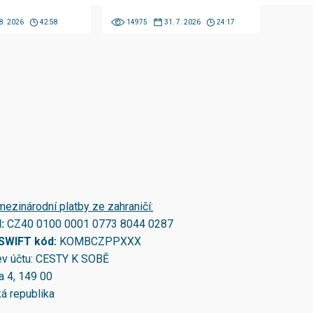
 8. 2026
42:58
14975
31. 7. 2026
24:17
mezinárodní platby ze zahraničí:
N:
CZ40 0100 0001 0773 8044 0287
/SWIFT kód:
KOMBCZPPXXX
v účtu: CESTY K SOBĚ
a 4, 149 00
á republika