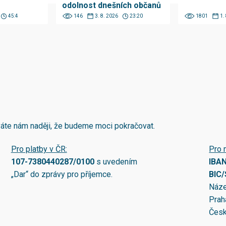
odolnost dnešních občanů
45:4
146
3. 8. 2026
23:20
1801
1.
áváte nám naději, že budeme moci pokračovat.
Pro platby v ČR:
Pro 
107-7380440287/0100
s uvedením
IBA
„Dar“ do zprávy pro příjemce.
BIC
Náze
Prah
Česk