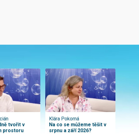
cián
Klára Pokorná
ně tvořit v
Na co se můžeme těšit v
 prostoru
srpnu a září 2026?