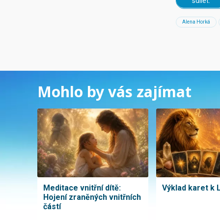
sdílet:
Alena Horká
Mohlo by vás zajímat
Meditace vnitřní dítě:
Výklad karet k 
Hojení zraněných vnitřních
částí