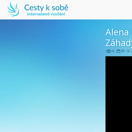
Alena 
Záhad
0
29. 12.