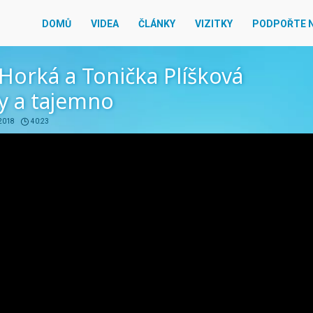
DOMŮ
VIDEA
ČLÁNKY
VIZITKY
PODPOŘTE 
Horká a Tonička Plíšková
y a tajemno
 2018
40:23