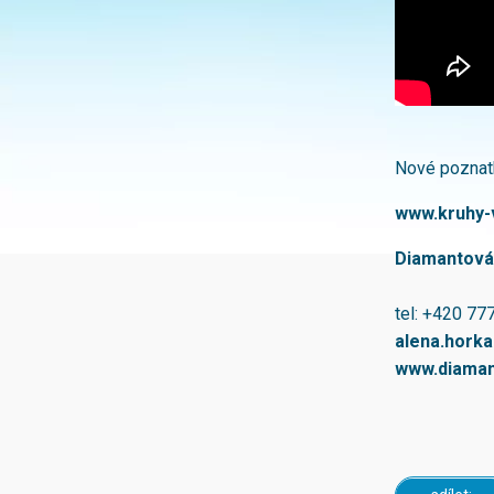
Nové poznatk
www.kruhy-v
Diamantová
tel: +420 77
alena.hork
www.diaman