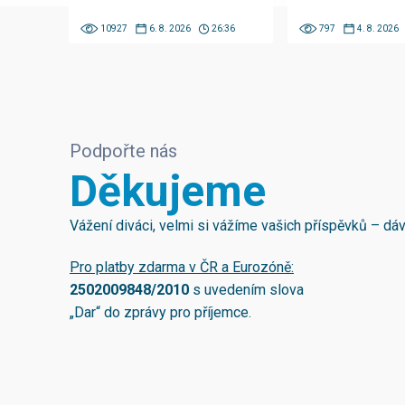
10927
6. 8. 2026
26:36
797
4. 8. 2026
Podpořte nás
Děkujeme
Vážení diváci, velmi si vážíme vašich příspěvků – d
Pro platby zdarma v ČR a Eurozóně:
2502009848/2010
s uvedením slova
„Dar“ do zprávy pro příjemce.