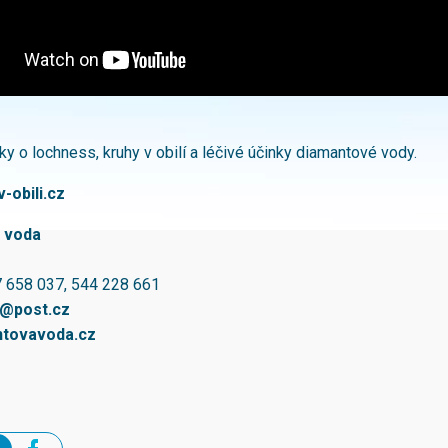
y o lochness, kruhy v obilí a léčivé účinky diamantové vody.
-obili.cz
 voda
7 658 037, 544 228 661
a@post.cz
tovavoda.cz