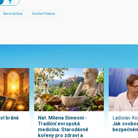
Marie Šorfová
Tonička Plíšková
Lví bráně
Nat. Milena Simeoni -
Ladislav Ko
Tradiční evropská
Jak svobod
medicína: Starodávné
bezpečném
kořeny pro zdraví a