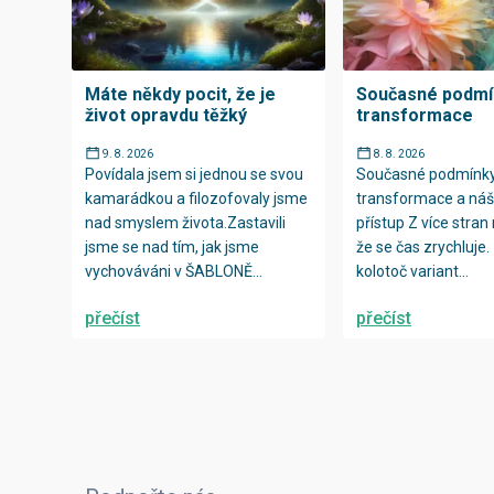
Máte někdy pocit, že je
Současné podmí
život opravdu těžký
transformace
9. 8. 2026
8. 8. 2026
Povídala jsem si jednou se svou
Současné podmínk
kamarádkou a filozofovaly jsme
transformace a náš 
nad smyslem života.Zastavili
přístup Z více stran
jsme se nad tím, jak jsme
že se čas zrychluje. 
vychováváni v ŠABLONĚ...
kolotoč variant...
přečíst
přečíst