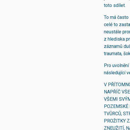
toto sdílet.
To má často 
celé to zasta
neustále prom
z hlediska pr
záznamů duší
traumata, šok
Pro uvolnění 
následující 
V PŘÍTOMNO
NAPŘÍČ VŠE
VŠEMI SVÝM
POZEMSKÉ R
TVŮRCŮ, ST
PROŽITKY Z
ZNEUŽITÍ, 