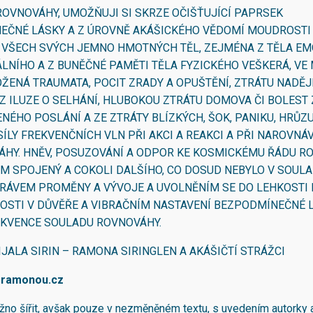
OVNOVÁHY, UMOŽŇUJI SI SKRZE OČIŠŤUJÍCÍ PAPRSEK
EČNÉ LÁSKY A Z ÚROVNĚ AKÁŠICKÉHO VĚDOMÍ MOUDROSTI
 VŠECH SVÝCH JEMNO HMOTNÝCH TĚL, ZEJMÉNA Z TĚLA EM
LNÍHO A Z BUNĚČNÉ PAMĚTI TĚLA FYZICKÉHO VEŠKERÁ, VE
OŽENÁ TRAUMATA, POCIT ZRADY A OPUŠTĚNÍ, ZTRÁTU NADĚJE
 Z ILUZE O SELHÁNÍ, HLUBOKOU ZTRÁTU DOMOVA ČI BOLEST 
ÉHO POSLÁNÍ A ZE ZTRÁTY BLÍZKÝCH, ŠOK, PANIKU, HRŮZU
 SÍLY FREKVENČNÍCH VLN PŘI AKCI A REAKCI A PŘI NAROVNÁ
ÁHY. HNĚV, POSUZOVÁNÍ A ODPOR KE KOSMICKÉMU ŘÁDU R
ÍM SPOJENÝ A COKOLI DALŠÍHO, CO DOSUD NEBYLO V SOUL
RÁVEM PROMĚNY A VÝVOJE A UVOLNĚNÍM SE DO LEHKOSTI 
STI V DŮVĚŘE A VIBRAČNÍM NASTAVENÍ BEZPODMÍNEČNÉ 
EKVENCE SOULADU ROVNOVÁHY.
IJALA SIRIN – RAMONA SIRINGLEN A AKÁŠIČTÍ STRÁŽCI
sramonou.cz
žno šířit, avšak pouze v nezměněném textu, s uvedením autorky 