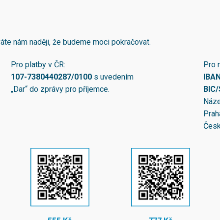
áváte nám naději, že budeme moci pokračovat.
Pro platby v ČR:
Pro 
107-7380440287/0100
s uvedením
IBA
„Dar“ do zprávy pro příjemce.
BIC
Náze
Prah
Česk