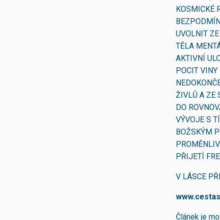
KOSMICKÉ R
BEZPODMÍN
UVOLNIT ZE
TĚLA MENTÁ
AKTIVNÍ UL
POCIT VINY
NEDOKONČEN
ŽIVLŮ A ZE
DO ROVNOV
VÝVOJE S T
BOŽSKÝM P
PROMĚNLIVO
PŘIJETÍ FR
V LÁSCE PŘ
www.cesta
Článek je mo