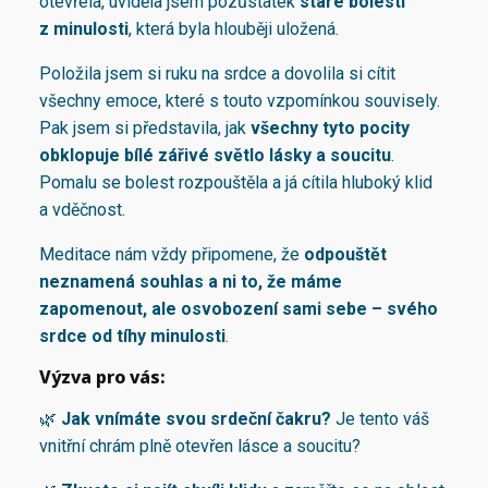
otevřela, uviděla jsem pozůstatek
staré bolesti
z minulosti
, která byla hlouběji uložená.
Položila jsem si ruku na srdce a dovolila si cítit
všechny emoce, které s touto vzpomínkou souvisely.
Pak jsem si představila, jak
všechny tyto pocity
obklopuje bílé zářivé světlo lásky a soucitu
.
Pomalu se bolest rozpouštěla a já cítila hluboký klid
a vděčnost.
Meditace nám vždy připomene, že
odpouštět
neznamená souhlas a ni to, že máme
zapomenout, ale osvobození sami sebe – svého
srdce od tíhy minulosti
.
Výzva pro vás:
🌿
Jak vnímáte svou srdeční čakru?
Je tento váš
vnitřní chrám plně otevřen lásce a soucitu?