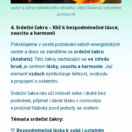
autor a zdroj náhledového obrázku: Jitka Saniová, vytvořeno
pomocí AI
4. Srdeční čakra – Klíč k bezpodmínečné lásce,
soucitu a harmonii
Pokračujeme v cestě poznávání našich energetických
center a dnes se zaměříme na
srdeční čakru
(Anahata)
. Tato čakra, nacházející se
ve středu
hrudi
, je centrem
lásky, soucitu a harmonie
. Její
element
vzduch
symbolizuje lehkost, svobodu
a propojení s ostatními.
Srdeční čakra nás učí milovat sebe i druhé bez
podmínek, přijímat i dávat lásku v rovnováze
a prožívat hluboký pocit jednoty se světem.
Témata srdeční čakry:
💚
Bezpodmínečná láska k sobě i ostatním