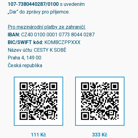
107-7380440287/0100
s uvedením
„Dar“ do zprávy pro příjemce.
Pro mezinárodní platby ze zahraničí:
IBAN:
CZ40 0100 0001 0773 8044 0287
BIC/SWIFT kód:
KOMBCZPPXXX
Název účtu: CESTY K SOBĚ
Praha 4, 149 00
Česká republika
111 Kč
333 Kč