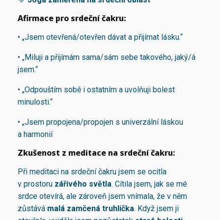
Afirmace pro srdeční čakru:
• „Jsem otevřená/otevřen dávat a přijímat lásku.“
• „Miluji a přijímám sama/sám sebe takového, jaký/á
jsem.“
• „Odpouštím sobě i ostatním a uvolňuji bolest
minulosti.“
• „Jsem propojena/propojen s univerzální láskou
a harmonií
Zkušenost z meditace na srdeční čakru:
Při meditaci na srdeční čakru jsem se ocitla
v prostoru
zářivého světla
. Cítila jsem, jak se mé
srdce otevírá, ale zároveň jsem vnímala, že v něm
zůstává
malá zamčená truhlička
. Když jsem ji