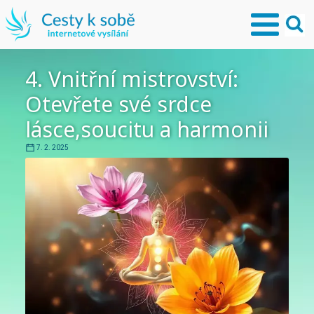
4. Vnitřní mistrovství:
Otevřete své srdce
lásce,soucitu a harmonii
7. 2. 2025