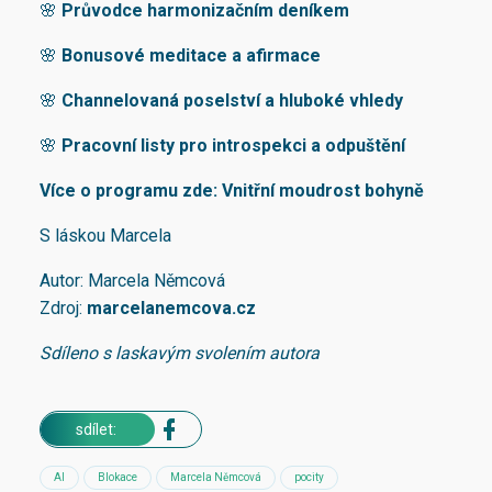
🌸
Průvodce harmonizačním deníkem
🌸
Bonusové meditace a afirmace
🌸
Channelovaná poselství a hluboké vhledy
🌸
Pracovní listy pro introspekci a odpuštění
Více o programu zde:
Vnitřní moudrost bohyně
S láskou Marcela
Autor: Marcela Němcová
Zdroj:
marcelanemcova.cz
Sdíleno s laskavým svolením autora
sdílet:
AI
Blokace
Marcela Němcová
pocity