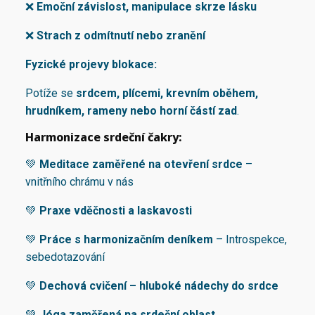
❌
Emoční závislost, manipulace skrze lásku
❌
Strach z odmítnutí nebo zranění
Fyzické projevy blokace:
Potíže se
srdcem, plícemi, krevním oběhem,
hrudníkem, rameny nebo horní částí zad
.
Harmonizace srdeční čakry:
💚
Meditace zaměřené na otevření srdce
–
vnitřního chrámu v nás
💚
Praxe vděčnosti a laskavosti
💚
Práce s harmonizačním deníkem
– Introspekce,
sebedotazování
💚
Dechová cvičení – hluboké nádechy do srdce
💚
Jóga zaměřená na srdeční oblast