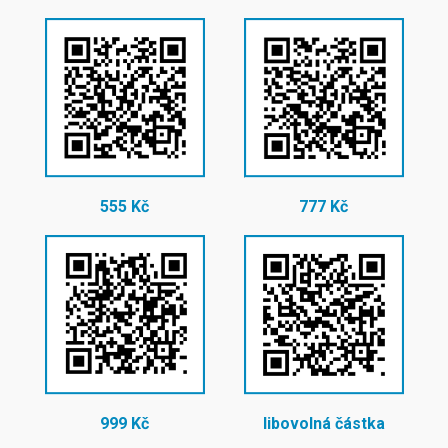
555 Kč
777 Kč
999 Kč
libovolná částka