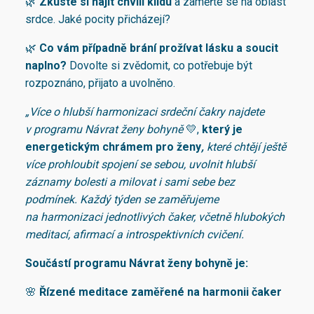
🌿
Zkuste si najít chvíli klidu
a zaměřte se na oblast
srdce. Jaké pocity přicházejí?
🌿
Co vám případně brání prožívat lásku a soucit
naplno?
Dovolte si zvědomit, co potřebuje být
rozpoznáno, přijato a uvolněno.
„Více o hlubší harmonizaci srdeční čakry najdete
v programu Návrat ženy bohyně
💛,
který je
energetickým chrámem pro ženy
,
které chtějí ještě
více prohloubit spojení se sebou, uvolnit hlubší
záznamy bolesti a milovat i sami sebe bez
podmínek. Každý týden se zaměřujeme
na harmonizaci jednotlivých čaker, včetně hlubokých
meditací, afirmací a introspektivních cvičení.
Součástí programu Návrat ženy bohyně je:
🌸
Řízené meditace zaměřené na harmonii čaker