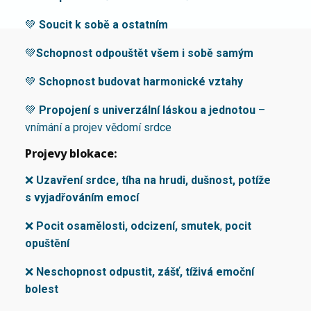
💚
Soucit k sobě a ostatním
💚
Schopnost odpouštět všem i sobě samým
💚
Schopnost budovat harmonické vztahy
💚
Propojení s univerzální láskou a jednotou
–
vnímání a projev vědomí srdce
Projevy blokace:
❌
Uzavření srdce, tíha na hrudi, dušnost, potíže
s vyjadřováním emocí
❌
Pocit osamělosti, odcizení, smutek
,
pocit
opuštění
❌
Neschopnost odpustit, zášť, tíživá emoční
bolest