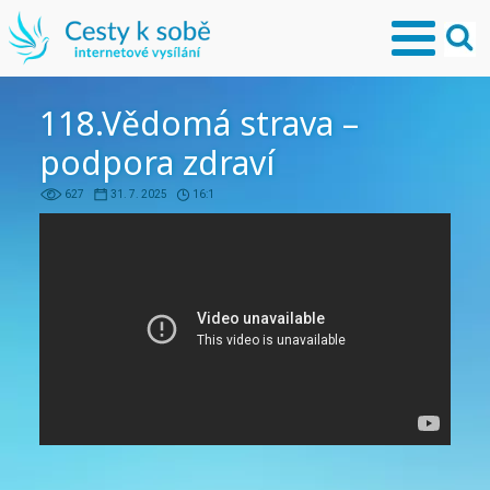
118.Vědomá strava –
podpora zdraví
627
31. 7. 2025
16:1