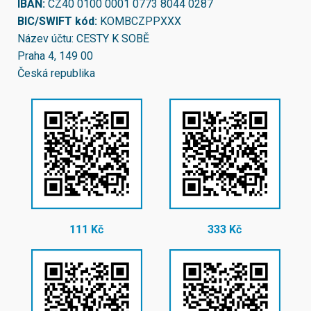
IBAN:
CZ40 0100 0001 0773 8044 0287
BIC/SWIFT kód:
KOMBCZPPXXX
Název účtu: CESTY K SOBĚ
Praha 4, 149 00
Česká republika
111 Kč
333 Kč