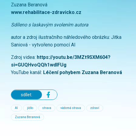
Zuzana Beranová
www.rehabilitace-zdravicko.cz
Sdíleno s laskavým svolením autora
autor a zdroj ilustračního náhledového obrázku: Jitka
Saniová - vytvořeno pomocí AI
Zdroj videa:
https://youtu.be/3MZt9SXM604?
si=GUQHvoQQh1wdIFUg
YouTube kanál:
Léčení pohybem Zuzana Beranová
sdílet:
AI
jídlo
strava
vědomá strava
zdraví
Zuzana Beranová