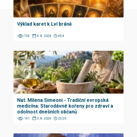
Výklad karet k Lví bráně
754
4. 8. 2026
45:4
Nat. Milena Simeoni - Tradiční evropská
medicína: Starodávné kořeny pro zdraví a
odolnost dnešních občanů
141
3. 8. 2026
23:20