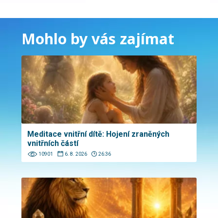
Mohlo by vás zajímat
Meditace vnitřní dítě: Hojení zraněných
vnitřních částí
10901
6. 8. 2026
26:36