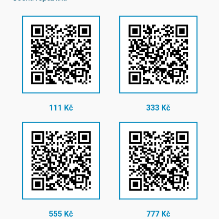
111 Kč
333 Kč
555 Kč
777 Kč