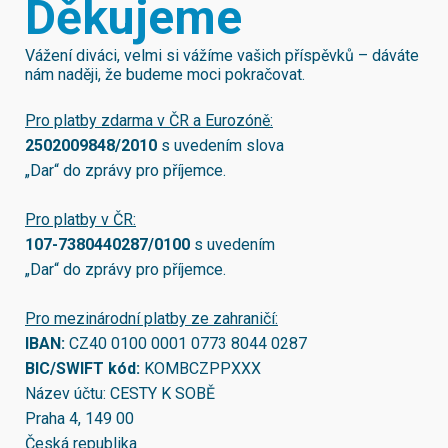
Děkujeme
Vážení diváci, velmi si vážíme vašich příspěvků – dáváte
nám naději, že budeme moci pokračovat.
Pro platby zdarma v ČR a Eurozóně:
2502009848/2010
s uvedením slova
„Dar“ do zprávy pro příjemce.
Pro platby v ČR:
107-7380440287/0100
s uvedením
„Dar“ do zprávy pro příjemce.
Pro mezinárodní platby ze zahraničí:
IBAN:
CZ40 0100 0001 0773 8044 0287
BIC/SWIFT kód:
KOMBCZPPXXX
Název účtu: CESTY K SOBĚ
Praha 4, 149 00
Česká republika