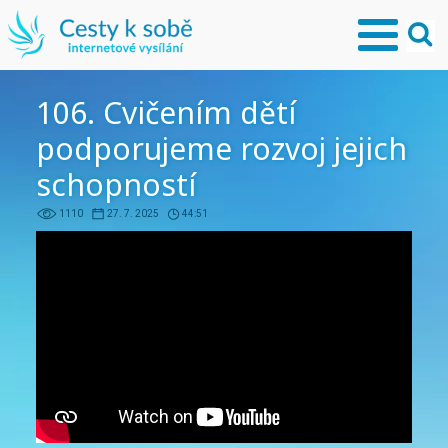
106. Cvičením dětí
podporujeme rozvoj jejich
schopností
1110
27. 7. 2025
44:51