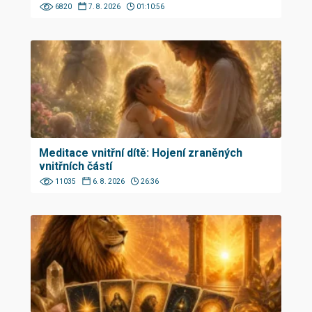
6820
7. 8. 2026
01:10:56
Meditace vnitřní dítě: Hojení zraněných
vnitřních částí
11035
6. 8. 2026
26:36