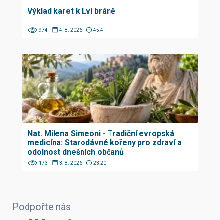
Výklad karet k Lví bráně
974
4. 8. 2026
45:4
Nat. Milena Simeoni - Tradiční evropská
medicína: Starodávné kořeny pro zdraví a
odolnost dnešních občanů
173
3. 8. 2026
23:20
Podpořte nás