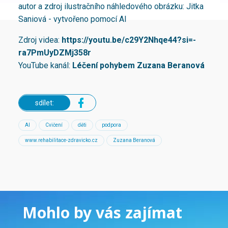
autor a zdroj ilustračního náhledového obrázku: Jitka
Saniová - vytvořeno pomocí AI
Zdroj videa:
https://youtu.be/c29Y2Nhqe44?si=-
ra7PmUyDZMj358r
YouTube kanál:
Léčení pohybem Zuzana Beranová
sdílet:
AI
Cvičení
děti
podpora
www.rehabilitace-zdravicko.cz
Zuzana Beranová
Mohlo by vás zajímat